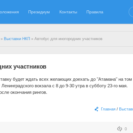
оложения
Президиум
Контакты
Правила
»
Выставки НКП
» Автобус для иногородних участников
дних участников
авку будет ждать всех желающих доехать до "Атамана" на том
 Ленинградского вокзала с 8 до 9-30 утра в субботу 23-го мая.
осле окончания рингов.
Главная
/
Выстав
0