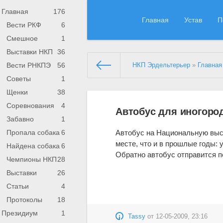
Главная
176
Главная
Устав
П
Вести РКФ
6
Смешное
1
Выставки НКП
36
Вести РНКПЭ
56
НКП Эрдельтерьер
»
Главная
Советы
1
Щенки
38
Соревнования
4
Автобус для иногоро
Забавно
1
Автобус на Национальную выст
Пропала собака
6
месте, что и в прошлые годы: у
Найдена собака
6
Обратно автобус отправится п
Чемпионы НКП
28
Выставки
26
Статьи
4
Протоколы
18
Президиум
1
Tassy
от
12-05-2009, 23:16