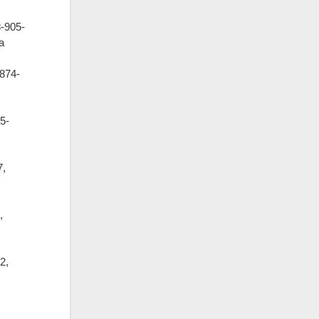
-905-
а
874-
5-
7,
,
2,