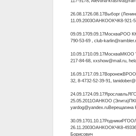
117-9178, Alevtina-krasnva@ra
26.08.1726.08.17Выборг (Лени
11.09.2003ОАНКООКЧК8-921-59
09.09.1709.09.17МоскваРОО КК
790-53-69 , club-karlin@rambler
10.09.1710.09.17МоскваМКОО 
217-84-68, xxshow@mail.ru, hel
16.09.1717.09.17ВоронежВРОО
32, 8-4732-52-39-91, tanidober
24.09.1724.09.17ЯрославльЯГО
25.05.2011ОАНКОО (Элита)ПК8(
yardog@yandex.ruВерещагина 
30.09.1701.10.17РодникиРГООЛ
26.11.2003ОАНКООКЧК8-49336-2
Борисович