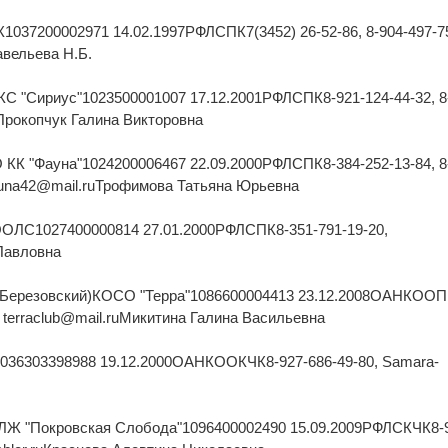
037200002971 14.02.1997РФЛСПК7(3452) 26-52-86, 8-904-497-75
авельева Н.Б.
КС "Сириус"1023500001007 17.12.2001РФЛСПК8-921-124-44-32, 8
uПрокопчук Галина Викторовна
 КК "Фауна"1024200006467 22.09.2000РФЛСПК8-384-252-13-84, 8
 fauna42@mail.ruТрофимова Татьяна Юрьевна
ООЛС1027400000814 27.01.2000РФЛСПК8-351-791-19-20,
Павловна
г (Березовский)КОСО "Терра"1086600004413 23.12.2008ОАНКООП
7, terraclub@mail.ruМикитина Галина Васильевна
036303398988 19.12.2000ОАНКООКЧК8-927-686-49-80, Samara-
ЛЖ "Покровская Слобода"1096400002490 15.09.2009РФЛСКЧК8-