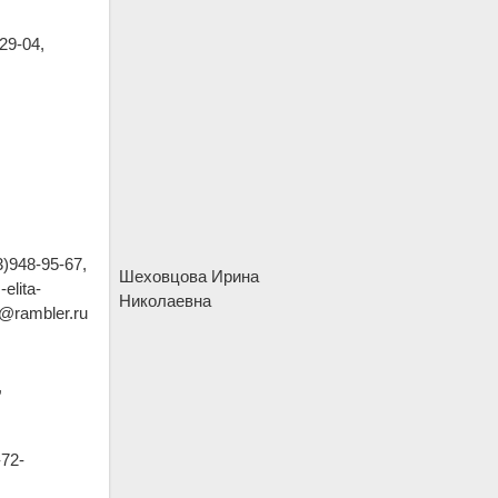
29-04,
3)948-95-67,
Шеховцова Ирина
-elita-
Николаевна
@rambler.ru
,
72-