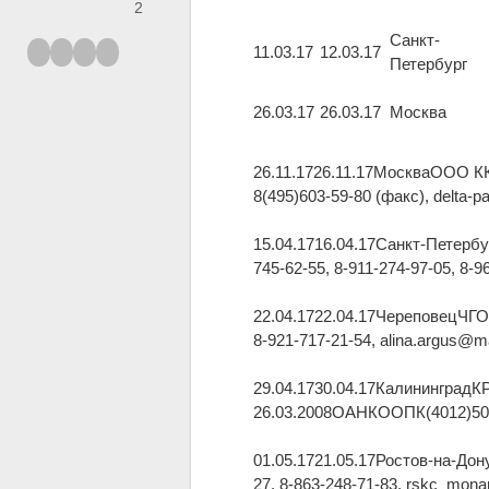
2
Санкт-
11.03.17
12.03.17
Петербург
26.03.17
26.03.17
Москва
26.11.1726.11.17МоскваООО КК
8(495)603-59-80 (факс), delta-
15.04.1716.04.17Санкт-Петер
745-62-55, 8-911-274-97-05, 8
22.04.1722.04.17ЧереповецЧГ
8-921-717-21-54, alina.argus@
29.04.1730.04.17Калининград
26.03.2008ОАНКООПК(4012)50
01.05.1721.05.17Ростов-на-Д
27, 8-863-248-71-83, rskc_mo