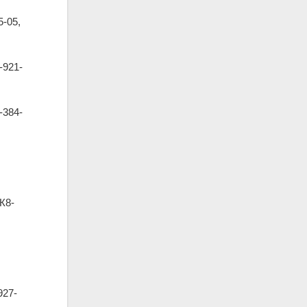
-05,
-921-
-384-
К8-
927-