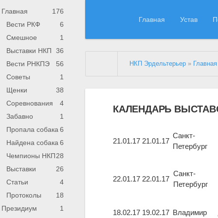
Главная
176
Главная
Устав
П
Вести РКФ
6
Смешное
1
Выставки НКП
36
Вести РНКПЭ
56
НКП Эрдельтерьер
»
Главная
Советы
1
Щенки
38
Соревнования
4
КАЛЕНДАРЬ ВЫСТАВОК 
Забавно
1
Пропала собака
6
Санкт-
21.01.17
21.01.17
Найдена собака
6
Петербург
Чемпионы НКП
28
Выставки
26
Санкт-
22.01.17
22.01.17
Статьи
4
Петербург
Протоколы
18
Президиум
1
18.02.17
19.02.17
Владимир