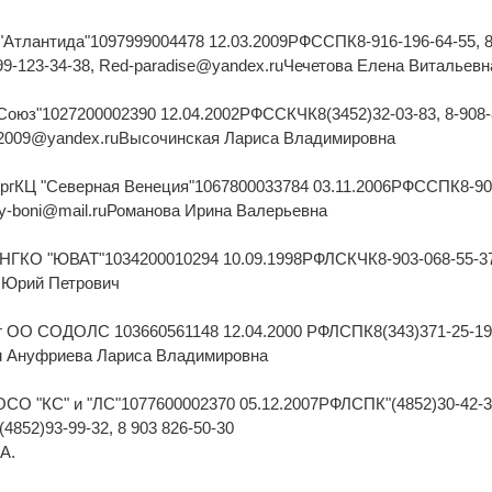
Атлантида"1097999004478 12.03.2009РФССПК8-916-196-64-55, 8
-499-123-34-38, Red-paradise@yandex.ruЧечетова Елена Витальевн
Союз"1027200002390 12.04.2002РФССКЧК8(3452)32-03-83, 8-908-
log-2009@yandex.ruВысочинская Лариса Владимировна
ургКЦ "Северная Венеция"1067800033784 03.11.2006РФССПК8-90
ony-boni@mail.ruРоманова Ирина Валерьевна
к НГКО "ЮВАТ"1034200010294 10.09.1998РФЛСКЧК8-903-068-55-3
в Юрий Петрович
рг ОО СОДОЛС 103660561148 12.04.2000 РФЛСПК8(343)371-25-19
.ru Ануфриева Лариса Владимировна
СО "КС" и "ЛС"1077600002370 05.12.2007РФЛСПК"(4852)30-42-3
 (4852)93-99-32, 8 903 826-50-30
А.