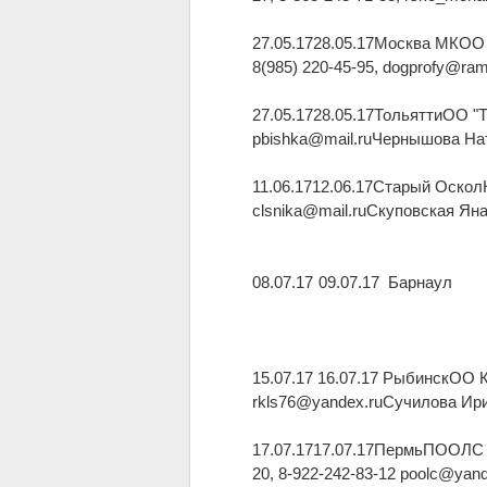
27.05.1728.05.17Москва МКОО 
8(985) 220-45-95, dogprofy@ra
27.05.1728.05.17ТольяттиОО 
pbishka@mail.ruЧернышова На
11.06.1712.06.17Старый Оско
clsnika@mail.ruСкуповская Ян
08.07.17
09.07.17
Барнаул
15.07.17 16.07.17 РыбинскОО
rkls76@yandex.ruСучилова Ир
17.07.1717.07.17ПермьПООЛС 
20, 8-922-242-83-12 poolc@ya