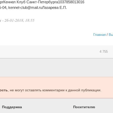
ургКеннел Клуб Санкт-Петербурга1037858013016
04, kennel-club@mail.ruЛазарева Е.П.
y
- 26-01-2018, 18:55
Главная
/
Вы
4 755
ость
, не могут оставлять комментарии к данной публикации.
Поддержка
Посетителю