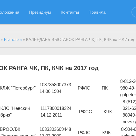
оложения
Президиум
Контакты
Правила
»
Выставки
» КАЛЕНДАРЬ ВЫСТАВОК РАНГА ЧК, ПК, КЧК на 2017 год
РАНГА ЧК, ПК, КЧК на 2017 год
8-812-3
1037858007373
КЛЖ "Петербург"
РФЛС
ПК
980-49-
14.06.1994
galpete
8 (812
КЛС "Невский
1117800018324
921-63
РФСС
КЧК
бриз"
14.12.2011
98049-
nevsk
ВРООЛЖ
1033303609448
8-904-
РФЛС
КЧК
"Золотое кольцо"
17.03.2000
zoloto