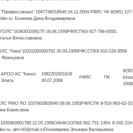
"Профессионал" 1047746018540 24.12.2004 РФЛС ЧК 8(965) 127-
mbler.ru Блинова Дина Владимировна
"ТГОЛС"1036303399175 18.08.1999РФЛСПК8-927-786-6593,
талья Вячеславовна
лКЛС "Ника"10331000000702 30.09.1996РФССПК8-910-226-8956
а Францевна
8(90
АРОО КС "Кинос-
1082202001628
РФЛС
ПК
kinos
Элита
30.07.2008
2008
 КЛС РМО ЯО 1037602803040 08.06.1993РФЛСПК 8-910-963-62-32
ина Борисовна
1035900001785 22.05.1996ОАНКООПК8-902-791-1354, 8-342-224-
ndex.ru, akh-60@mail.ruПономарева Эльвира Валерьевна