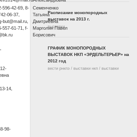
2-596-42-69, 8-
Семенченко
Расписание монопородных
742-06-37,
Татьяна
выставок на 2013 г.
ng-but@mail.ru,
Дмитриевна
выставки
-557-61-71, f-
Марголин Павел
@bk.ru
Борисович
,
ГРАФИК МОНОПОРОДНЫХ
ВЫСТАВОК НКП «ЭРДЕЛЬТЕРЬЕР» на
2012 год
12-
вести рнкпэ / выставки нкп / выставки
евна
13-14,
8-98-