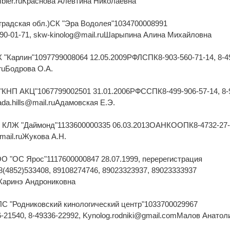
mbler.ruКраснова Алевтина Николаевна
нградская обл.)СК "Эра Водолея"1034700008991
0-01-71, skw-kinolog@mail.ruШарыпина Алина Михайловна
 "Карлин"1097799008064 12.05.2009РФЛСПК8-903-560-71-14, 8-4
.ruБодрова О.А.
"КНП АКЦ"1067799002501 31.01.2006РФССПК8-499-906-57-14, 8-
ada.hills@mail.ruАдамовская Е.Э.
 КЛЖ "Даймонд"1133600000335 06.03.2013ОАНКООПК8-4732-27-
@mail.ruЖукова А.Н.
О "ОС Ярос"1117600000847 28.07.1999, перерегистрация
4852)533408, 89108274746, 89023323937, 89023333937
Каринэ Андрониковна
С "Родниковский кинологический центр"1033700029967
1540, 8-49336-22992, Kynolog.rodniki@gmail.comМалов Анатол