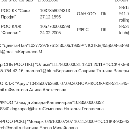
8-81
РОО КК "Союз
1037858024313
ОАНКОО
ПК
911-
Профи"
27.12.1995
rolli
РОО КЛЖ
1057700003998
8-926
РФЛС
ПК
"Фаворит"
24.02.2005
klub
 "Дельта-Пал"1027739787613 30.06.1999РФЛСПК8(495)508-63-99
pal@mail.ruКириллов М.
бургСПБ РОО ПКЦ "Олимп"1117800000031 12.01.2011РФССКЧК8-8
-965-754-43-16, maruna1@bk.ruБорзикова-Саприна Татьяна Валерь
ОО КЛЖ "Аргус"1043500763680 07.09.2004ОАНКООКЧК8-921-549-
mail.ruФилатова Алина Алексеевна
КРКФОО "Звезда Запада-Калининград"1083900000392
8340 dogzapad@bk.ruСеменова Наталья Георгиевна
онуРГОО РСКЦ "Монарх"026100007207 10.11.2000РФССПК8-903-43
narch@mail.ruЧигрина Елена Михайловна