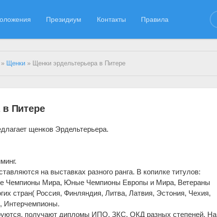
оложения
Президиум
Контакты
Правила
»
Щенки
» Щенки эрдельтерьера в Питере
 в Питере
редлагает щенков Эрдельтерьера.
минг.
тавляются на выставках разного ранга. В копилке титулов:
це Чемпионы Мира, Юные Чемпионы Европы и Мира, Ветераны
их стран( Россия, Финляндия, Литва, Латвия, Эстония, Чехия,
), Интерчемпионы.
уются, получают дипломы ИПО, ЗКС, ОКД разных степеней. Н