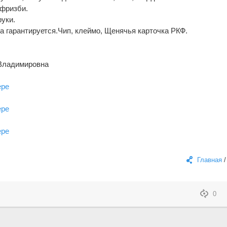
 фризби.
руки.
 гарантируется.Чип, клеймо, Щенячья карточка РКФ.
 Владимировна
Главная
0