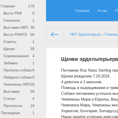
Главная
176
Главная
Устав
П
Вести РКФ
6
Смешное
1
Выставки НКП
36
Вести РНКПЭ
56
НКП Эрдельтерьер
»
Главная
Советы
1
Щенки
38
Соревнования
4
Щенки эрдельтерьера
Забавно
1
Питомник Rus Nano Sterling п
Пропала собака
6
Щенки рождения 7.10.2016
Найдена собака
6
4 девочки и 1 мальчик.
Чемпионы НКП
28
Помощь в выращивании и трим
Выставки
26
Собаки питомника успешно выс
Статьи
4
Чемпионы Мира и Европы, Ви
Чемпиона Мира, Чемпионы мног
Протоколы
18
Хорватия, Болгария, Беларусь
Президиум
1
Наши эрдели успешно дрессир