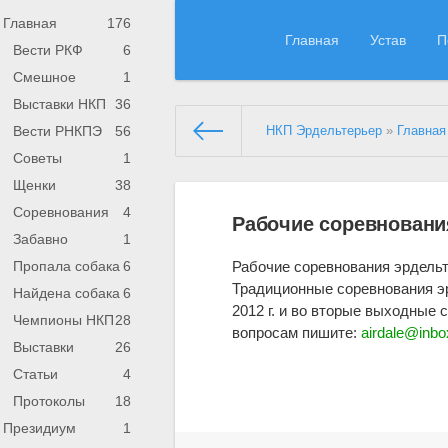
Главная
176
Главная
Устав
П
Вести РКФ
6
Смешное
1
Выставки НКП
36
Вести РНКПЭ
56
НКП Эрдельтерьер
»
Главная
Советы
1
Щенки
38
Соревнования
4
Рабочие соревновани
Забавно
1
Рабочие соревнования эрдельте
Пропала собака
6
Традиционные соревнования э
Найдена собака
6
2012 г. и во вторые выходные 
Чемпионы НКП
28
вопросам пишите:
airdale@inbo
Выставки
26
Статьи
4
Протоколы
18
Президиум
1