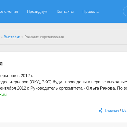
оложения
Президиум
Контакты
Правила
»
Выставки
» Рабочие соревнования
я
рьеров в 2012 г.
рдельтерьеров (ОКД, ЗКС) будут проведены в первые выходны
сентября 2012 г. Руководитель оргкомитета -
Ольга Ракова
. По 
x.ru
Главная
/
Вы